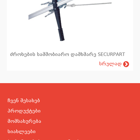
ძროხების სამშობიარო დამხმარე SECURPART
სრულად
ჩვენ შესახებ
პროდუქტები
მომსახურება
სიახლეები