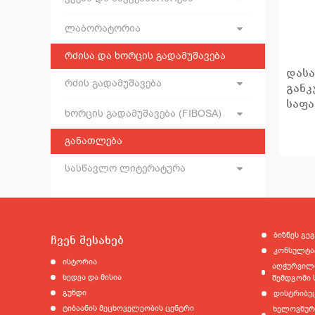
ლაბორატორია
რძისა და ხორცის გადამუშავება
დასა
რძის გადამუშავება
განკ
საფ
ხორცის გადამუშავება (FIBOSA)
განათლება
სასწავლო ლიტერატურა
ბიზნეს გეგ
ჩვენ შესახებ
კონსულტა
ისტორია
აღჭურვილო
ხედვა და მისია
შემდგომი 
გუნდი
დისტრიბუ
ტიბაანის მეცხოველეობის ცენტრი
ხელოვნური