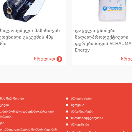
სილოსებელი მასისთვის
დაცული ცხიმები -
უთვნილი ვაკუუმის 40µ
მაღალპროდუქტიული
არი
ფურებისთვის SCHAUMA
Energy
სრულად
სრუ
მის შემუშავება
პროდუქტები
ციები
სერვისი
ბის მონტაჟი და ექსპლუატაციის
პარტნიორები
სერვისი
წარმომადგენლობა
ცია
პროექტები
 განაყოფიერების მომსახურეობის