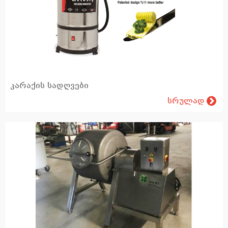
ღორების მოვლა, შენახვა
ვეტერინალური ინსტრუმენტები
იდენტიფიკაცია
ელექრო მწყემსები
კარაქის სადღვები
რძე და საწველი სისტემები
სრულად
სანაშენე პირუტყვი
მსხვილფეხა რქოსანის გენეტიკური მასალა და ხელოვნური დათესვლის ინვენტარი
ღორების გენეტიკური მასალა
დიეტური პროდუქტები და კვება
დაბმის სისტემები, გამყოფები, საკვები ბარიერები, ჭიშკრები, ხიდები, გალიები, გაგრილება
აგრონომია