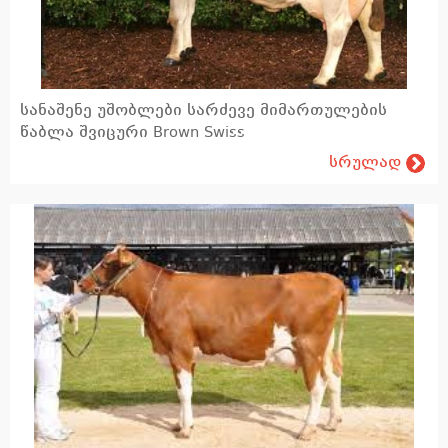
აგრონომია
კვება და საკვებწარმოება
ლაბორატორია
სანაშენე უშობლები სარძევე მიმართულების
წაბლა შვიცური Brown Swiss
რძისა და ხორცის გადამუშავება
სრულად
რძის გადამუშავება
ხორცის გადამუშავება (FIBOSA)
განათლება
სასწავლო ლიტერატურა