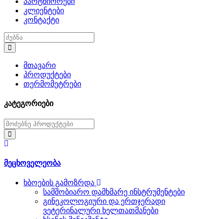
პარტნიორები
კლიენტები
კონტაქტი
მთავარი
პროდუქტები
თერმომეტრები
კატეგორიები
მეცხოველეობა
ხბოების გამოზრდა
სამშობიარო დამხმარე ინსტრუმენტები
გინეკოლოგიური და ერთჯერადი
ვეტერინალური ხელთათმანები