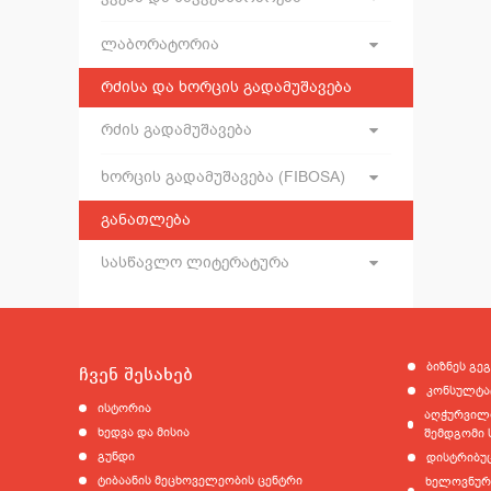
ლაბორატორია
რძისა და ხორცის გადამუშავება
რძის გადამუშავება
ხორცის გადამუშავება (FIBOSA)
განათლება
სასწავლო ლიტერატურა
ბიზნეს გეგ
ჩვენ შესახებ
კონსულტა
ისტორია
აღჭურვილო
ხედვა და მისია
შემდგომი 
გუნდი
დისტრიბუ
ტიბაანის მეცხოველეობის ცენტრი
ხელოვნური