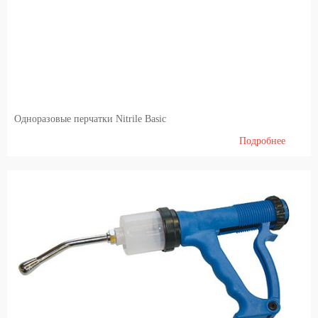
Содержание свиней
Ветеринарные инструменты
Идентификация
Электроизгородь (электропастух)
Одноразовые перчатки Nitrile Basic
Молоко и доильные системы
Подробнее
Племенной скот
Генетический материал [семя] КРС и инвентарь для искусственного оплодотворения
Генетического материала племенного хряков
Диетические продукты и кормление
Barn internal equipment's, cubicles, feed barriers, free stall, tied up stalls, boxes, cattle gates
Агрономия