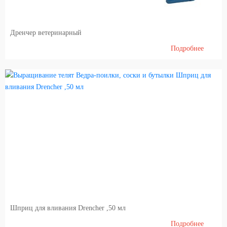
Кормление и кормопроизводство
Дренчер ветеринарный
лаборатория
Подробнее
Переработка Молока и Мяса
Переработка молока
Мясопереработка (FIBOSA)
Обучение
Учебная литература
Шприц для вливания Drencher ,50 мл
Подробнее