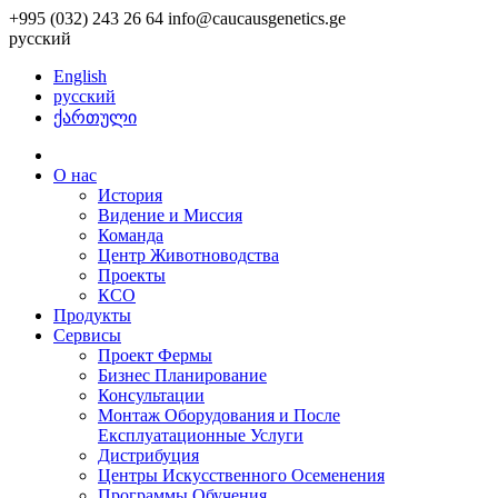
+995 (032) 243 26 64
info@caucausgenetics.ge
русский
English
русский
ქართული
О нас
История
Видение и Миссия
Команда
Центр Животноводства
Проекты
КCО
Продукты
Сервисы
Проект Фермы
Бизнес Планирование
Консультации
Монтаж Оборудования и После
Експлуатационные Услуги
Дистрибуция
Центры Искусственного Осеменения
Программы Обучения