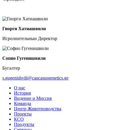
Гиорги Хатиашвили
Исролнительныи Директор
Сопио Гугенишвили
Бугалтер
s.gugenishvili@caucasusgenetics.ge
О нас
История
Видение и Миссия
Команда
Центр Животноводства
Проекты
КCО
Продукты
Сервисы