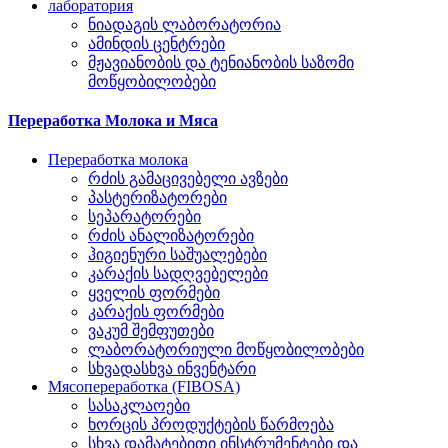
лаборатория
ნიადაგის ლაბორატორია
ამინდის ცენტრები
მჟავიანობის და ტენიანობის საზომი
მოწყობილობები
Переработка Молока и Мяса
Переработка молока
რძის გამაცივებელი ავზები
პასტერიზატორები
სეპარატორები
რძის ანალიზატორები
ჰიგიენური საშუალებები
კარაქის სადღვებელები
ყველის ფორმები
კარაქის ფორმები
ვაკუმ შემფუთები
ლაბორატორიული მოწყობილობები
სხვადასხვა ინვენტარი
Мясопереработка (FIBOSA)
სასაკლაოები
ხორცის პროდუქტების წარმოება
სხვა დამატებითი ინსტრუმენტები და