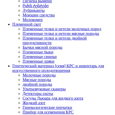
Гигиена вымени
რძის ტესტები
Лубриканты
Моющие средства
Молокомер
Племенной скот
Племенные телки и нетели молочных пород
Племенные телки и нетели мясные породы
Племенные телки и нетели двойной
продуктивности
Бычки мясной породы
Племенные быки
Племенные свиньи
Племенные хряки
Генетический материал [семя] КРС и инвентарь для
искусственного оплодотворения
Молочные породы
Мясные породы
двойной породы
Ультразвуковые сканеры
Детекторы охоты
Сосуды Дьюара для жидкого азота
Жидкий азот
Гинекологические перчатки
Прибор для осеменения КРС