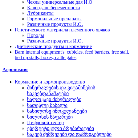
Чехлы универсальные для И.О.
Календарь беременности
Лубриканты
Гормональные препараты
Различные продукты И.О.
Генетического материала племенного хряков
Породы
Различные продукты И.О.
Диетические продукты и кормление
Barn internal equipment's, cubicles, feed barriers, free stall,
tied up stalls, boxes, cattle gates
Агрономия
Кормление и кормопроизводство
მინერალების და ვიტამინების
საკვებდანამატები
სალოკავი მინერალები
სათესლე მასალა
სასილოსე ინოკულანტები
სილოსის საფარები
Цифровой тестер
ენერგეტიკული პრეპარატები
საკვებ შემრევები და დამრიგებლები