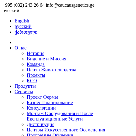
+995 (032) 243 26 64
info@caucausgenetics.ge
русский
English
русский
ქართული
О нас
История
Видение и Миссия
Команда
Центр Животноводства
Проекты
КCО
Продукты
Сервисы
Проект Фермы
Бизнес Планирование
Консультации
Монтаж Оборудования и После
Експлуатационные Услуги
Дистрибуция
Центры Искусственного Осеменения
Программы Обучения