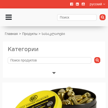
русский
Главная
Продукты
სასაკლაოები
Категории
Животноводства
Выращивание телят
Содержание крупного рогатого скота