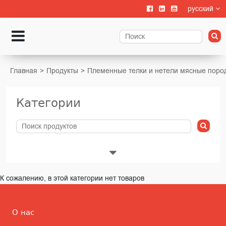
русский
Главная
Продукты
Племенные телки и нетели мясные поро
Категории
Животноводства
К сожалению, в этой категории нет товаров
Выращивание телят
О нас
Содержание крупного рогатого скота