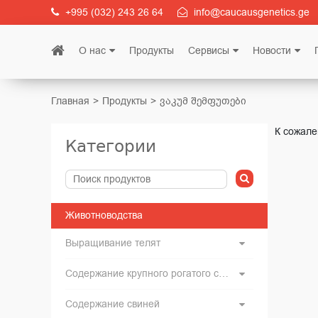
+995 (032) 243 26 64
info@caucausgenetics.ge
О нас
Продукты
Сервисы
Новости
Главная
Продукты
ვაკუმ შემფუთები
К сожале
Категории
Животноводства
Выращивание телят
Содержание крупного рогатого скота
Содержание свиней