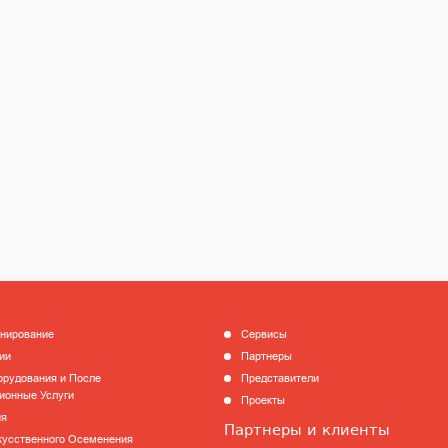
анирование
Сервисы
ии
Партнеры
рудования и После
Представители
ионные Услуги
Проекты
ия
Партнеры и клиенты
кусственного Осеменения