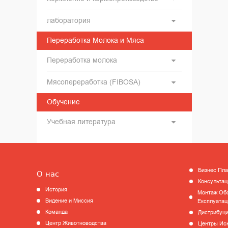
лаборатория
Переработка Молока и Мяса
Переработка молока
Мясопереработка (FIBOSA)
Обучение
Учебная литература
Бизнес Пл
О нас
Консультац
История
Монтаж Обо
Видение и Миссия
Експлуатац
Команда
Дистрибуц
Центр Животноводства
Центры Ис