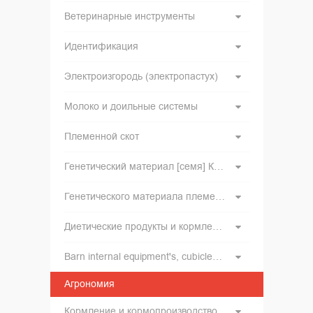
Ветеринарные инструменты
Идентификация
Электроизгородь (электропастух)
Молоко и доильные системы
Племенной скот
Генетический материал [семя] КРС и инвентарь для искусственного оплодотворения
Генетического материала племенного хряков
Диетические продукты и кормление
Barn internal equipment's, cubicles, feed barriers, free stall, tied up stalls, boxes, cattle gates
Агрономия
Кормление и кормопроизводство