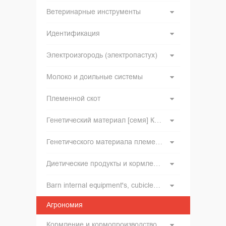
Ветеринарные инструменты
Идентификация
Электроизгородь (электропастух)
Молоко и доильные системы
Племенной скот
Генетический материал [семя] КРС и инвентарь для искусственного оплодотворения
Генетического материала племенного хряков
Диетические продукты и кормление
Barn internal equipment's, cubicles, feed barriers, free stall, tied up stalls, boxes, cattle gates
Агрономия
Кормление и кормопроизводство