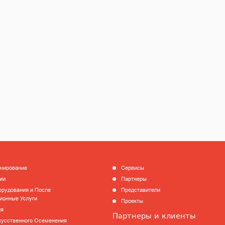
анирование
Сервисы
ии
Партнеры
рудования и После
Представители
ионные Услуги
Проекты
ия
Партнеры и клиенты
кусственного Осеменения