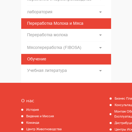
лаборатория
Переработка Молока и Мяса
Переработка молока
Мясопереработка (FIBOSA)
Обучение
Учебная литература
Бизнес Пл
О нас
Консультац
История
Монтаж Обо
Видение и Миссия
Експлуатац
Команда
Дистрибуц
Центр Животноводства
Центры Ис