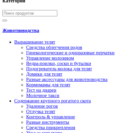
Категории
Животноводства
Выращивание телят
Средства облегчения родов
Гинекологические и одноразовые перчатки
Управление молозивом
Ведра-поилки, соски и бутылки
Подогреватель молока для телят
Домики для телят
Разные аксессуары для животноводства
Кормомамы для телят
Тест на диареи
Молочное такси
Содержание крупного рогатого скота
Удаление рогов
Отлучка телят
Контроль & управление
Разные инструменты
Средства прикрепления
Уход за копытами