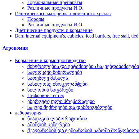
Гормональные препараты
Различные продукты И.О.
Генетического материала племенного хряков
Породы
Различные продукты И.О.
Диетические продукты и кормление
Barn internal equipment's, cubicles, feed barriers, free stall, tied
Агрономия
Кормление и кормопроизводство
მინერალების და ვიტამინების საკვებდანამატები
სალოკავი მინერალები
სათესლე მასალა
სასილოსე ინოკულანტები
სილოსის საფარები
Цифровой тестер
ენერგეტიკული პრეპარატები
საკვებ შემრევები და დამრიგებლები
лаборатория
ნიადაგის ლაბორატორია
ამინდის ცენტრები
მჟავიანობის და ტენიანობის საზომი მოწყობილ