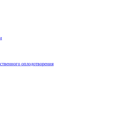
и
сственного оплодотворения