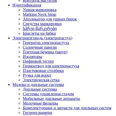
Контроль маститов
Идентификация
Ушная маркировка
Marking Neck Strap
Аппликатор для ушных бирок
Средства маркировки
სპრეი მარკერები
Браслеты на бабки
Электроизгородь (электропастух)
Генератор электропастуха
Солнечные панели
Плетеная бечевка (шнур)
Изоляторы
Цифровой тестер
Громоотвод для электропастуха
Пластиковые столбики
Ручка для ворот
Электрическая сетка
Молоко и доильные системы
Доильные системы
Системы управления стадом
Мобильные доильные аппараты
Молочные фильтры
Комплектующие и запчасти для доильных систем
Гигиена вымени