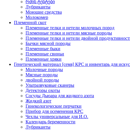
რძის ტესტები
Лубриканты
Моющие средства
Молокомер
Племенной скот
Племенные телки и нетели молочных пород
Племенные телки и нетели мясные породы
Племенные телки и нетели двойной продуктивност
Бычки мясной породы
Племенные быки
Племенные свиньи
Племенные хряки
Генетический материал [семя] КРС и инвентарь для иску
Молочные породы
Мясные породы
двойной породы
Ультразвуковые сканеры
Детекторы охоты
Сосуды Дьюара для жидкого азота
Жидкий азот
Гинекологические перчатки
Прибор для осеменения КРС
Чехлы универсальные для И.О.
Календарь беременности
Лубриканты