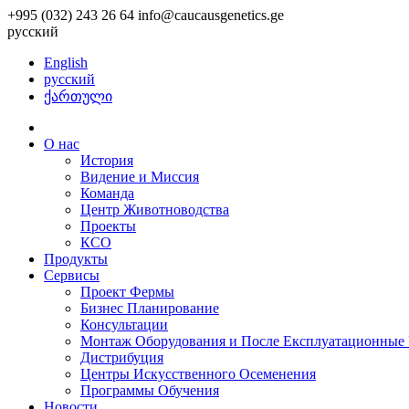
+995 (032) 243 26 64
info@caucausgenetics.ge
русский
English
русский
ქართული
О нас
История
Видение и Миссия
Команда
Центр Животноводства
Проекты
КCО
Продукты
Сервисы
Проект Фермы
Бизнес Планирование
Консультации
Монтаж Оборудования и После Експлуатационные 
Дистрибуция
Центры Искусственного Осеменения
Программы Обучения
Новости