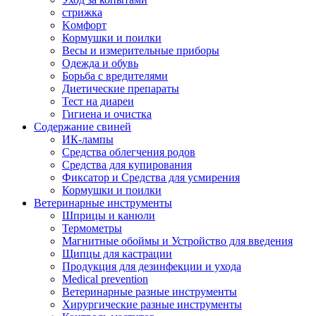
стрижка
Kомфорт
Кормушки и поилки
Весы и измерительные приборы
Одежда и обувь
Борьба с вредителями
Диетические препараты
Тест на диареи
Гигиена и очистка
Содержание свиней
ИК-лампы
Средства облегчения родов
Средства для купирования
Фиксатор и Средства для усмирения
Кормушки и поилки
Ветеринарные инструменты
Шприцы и канюли
Термометры
Магнитные обоймы и Устройство для введения
Щипцы для кастрации
Продукция для дезинфекции и ухода
Medical prevention
Ветеринарные разные инструменты
Хирургические разные инструменты