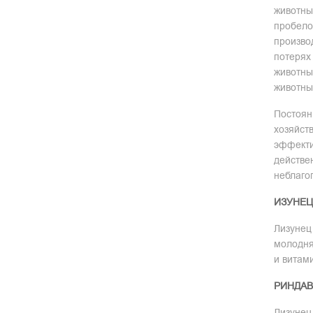
животны
пробело
произво
потерях
животны
животных
Постоян
хозяйст
эффекти
действен
неблаго
ИЗУНЕЦ
Лизунец
молодня
и витам
РИНДАВ
Лизунец