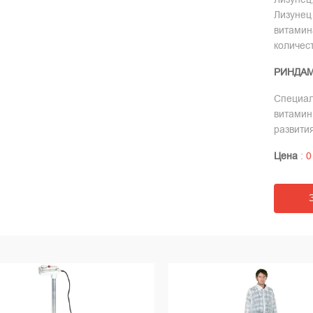
Лизунец
витамин
количес
РИНДА
Специал
витамин
развития
Цена
:
0