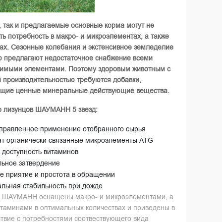
, так и предлагаемые основные корма могут не
ть потребность в макро- и микроэлементах, а также
ах. Сезонные колебания и экстенсивное земледелие
ю предлагают недостаточное снабжение всеми
имыми элементами. Поэтому здоровым животным с
 производительностью требуются добавки,
щие ценные минеральные действующие вещества.
о
лизунцов
ШАУМАНН
5
звезд
:
правленное применение отобранного сырья
т органически связанные микроэлементы ATG
 доступность витаминов
ьное затвердение
е приятие и простота в обращении
льная стабильность при дожде
 ШАУМАНН оснащены макро- и микроэлементами, а
итаминами в оптимальных количествах и приведены в
ствие с потребностями соотвествующего вида