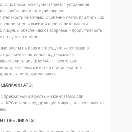
х. С их помощью осуществляется устранение
в в снабжении и стимулирование
дительности животных. Особенно летом при больших
 электролитов и высокой производительности
х лизунцы обеспечивают здоровье и продуктивность
 на лугу и в стойле.
ные опыты на приятие продукта животными в
вах различных регионов подтверждают
вность лизунцов ШАУМАНН касательно
ности, вкусовых качеств и стабильности в
приятных погодных условиях.
ШАУМАНН
ATG:
 с прекрасными вкусовыми качествами для
ка КРС и коров, содержащий микро-, макроэлементы
ины.
ИТ
ПРЕ
ЛИК
ATG:
, отвечающий потребностям сухостойных коров.