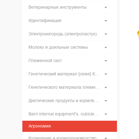
Ветеринарные инструменты
Идентификация
Электроизгородь (электропастух)
Молоко и доильные системы
Племенной скот
Генетический материал [семя] КРС и инвентарь для искусственного оплодотворения
Генетического материала племенного хряков
Диетические продукты и кормление
Barn internal equipment's, cubicles, feed barriers, free stall, tied up stalls, boxes, cattle gates
Агрономия
Кормление и кормопроизводство