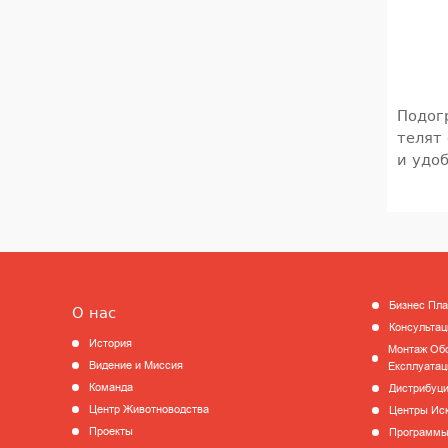
Подог
телят
и удо
Бизнес Пл
О нас
Консультац
История
Монтаж Обо
Видение и Миссия
Експлуатац
Команда
Дистрибуц
Центр Животноводства
Центры Ис
Проекты
Программы