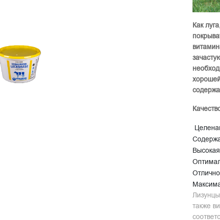
Как луга
покрыва
витамин
зачасту
необход
хорошей
содержа
Качеств
Целена
Содержа
Высокая
Оптимал
Отлично
Максима
Лизунцы
также в
соответ