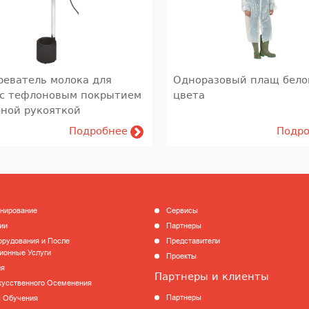
реватель молока для
Одноразовый плащ бело
 с тефлоновым покрытием
цвета
бной рукояткой
Подробнее
Подр
анирование
Сервисы
ии
Партнеры
рудования и После
Представители
ионные Услуги
Проекты
ия
Партнеры и клиенты
кусственного Осеменения
Партнеры
 Обучения